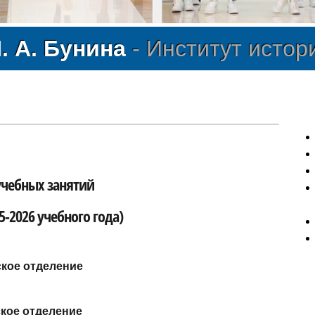
Фестиваль «Антоновские яблок
. А. Бунина
- Институт истор
учебных занятий
5-2026 учебного года)
кое отделение
кое отделение