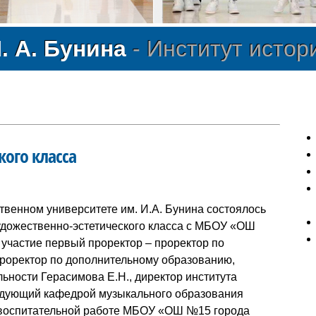
Фес
. А. Бунина
- Институт истор
ого класса
енном университете им. И.А. Бунина состоялось
удожественно-эстетического класса с МБОУ «ОШ
участие первый проректор – проректор по
проректор по дополнительному образованию,
ьности Герасимова Е.Н., директор института
аведующий кафедрой музыкального образования
о-воспитательной работе МБОУ «ОШ №15 города