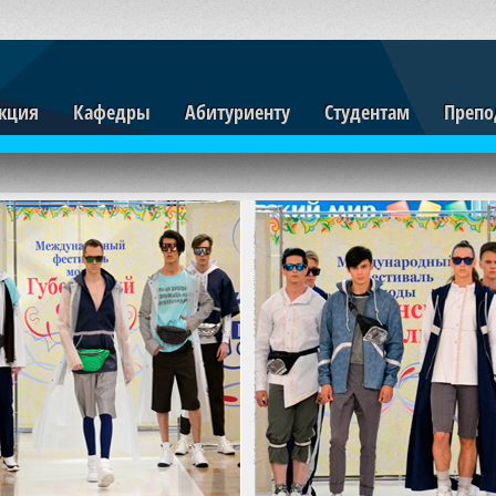
кция
Кафедры
Абитуриенту
Студентам
Препо