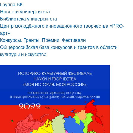
Группа ВК
Новости университета
Библиотека университета
Центр молодёжного инновационного творчества «PRO-
арт»
Конкурсы. Гранты. Премии. Фестивали
Общероссийская база конкурсов и грантов в области
культуры и искусства